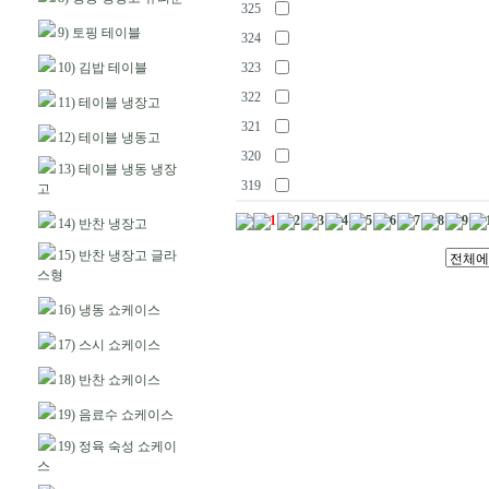
325
9) 토핑 테이블
324
10) 김밥 테이블
323
322
11) 테이블 냉장고
321
12) 테이블 냉동고
320
13) 테이블 냉동 냉장
319
고
1
2
3
4
5
6
7
8
9
14) 반찬 냉장고
15) 반찬 냉장고 글라
스형
16) 냉동 쇼케이스
17) 스시 쇼케이스
18) 반찬 쇼케이스
19) 음료수 쇼케이스
19) 정육 숙성 쇼케이
스