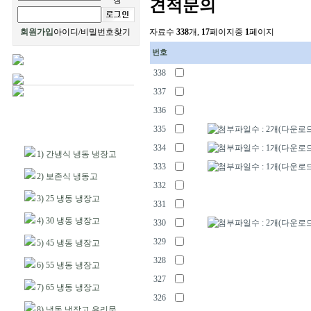
장
견적문의
회원가입
아이디/비밀번호찾기
자료수
338
개,
17
페이지중
1
페이지
번호
338
337
336
335
334
1) 간냉식 냉동 냉장고
333
2) 보존식 냉동고
332
3) 25 냉동 냉장고
331
4) 30 냉동 냉장고
330
329
5) 45 냉동 냉장고
328
6) 55 냉동 냉장고
327
7) 65 냉동 냉장고
326
8) 냉동 냉장고 유리문