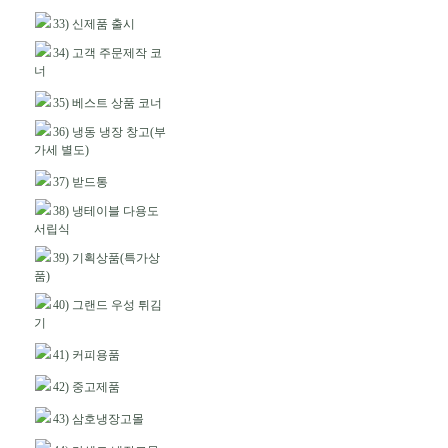
33) 신제품 출시
34) 고객 주문제작 코
너
35) 베스트 상품 코너
36) 냉동 냉장 창고(부
가세 별도)
37) 받드통
38) 냉테이블 다용도
서립식
39) 기획상품(특가상
품)
40) 그랜드 우성 튀김
기
41) 커피용품
42) 중고제품
43) 삼호냉장고몰