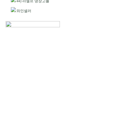
44) 라셀르 냉장고몰
와인셀러